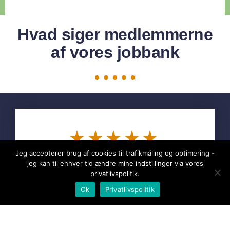
Hvad siger medlemmerne
af vores jobbank
★★★★★
Jeg accepterer brug af cookies til trafikmåling og optimering -
jeg kan til enhver tid ændre mine indstillinger via vores
Marketing job har været uvurderlige i
privatlivspolitik.
jagten på mit drømmejob som
Tilmeld jobbank
Ok
Privatlivspolitik
projektleder. Jeg har kun været til
relevante samtaler og er endt i en
stilling, der er langt bedre end jeg